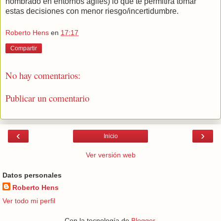
nombrado en entornos ágiles) lo que te permitirá tomar
estas decisiones con menor riesgo/incertidumbre.
Roberto Hens
en
17:17
Compartir
No hay comentarios:
Publicar un comentario
‹
›
Inicio
Ver versión web
Datos personales
Roberto Hens
Ver todo mi perfil
Con la tecnología de
Blogger
.