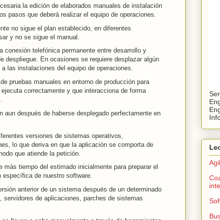
cesaria la edición de elaborados manuales de instalación
os pasos que deberá realizar el equipo de operaciones.
te no sigue el plan establecido, en diferentes
ar y no se sigue el manual.
 conexión telefónica permanente entre desarrollo y
de despliegue. En ocasiones se requiere desplazar algún
 a las instalaciones del equipo de operaciones.
n de pruebas manuales en entorno de producción para
 ejecuta correctamente y que interacciona de forma
Ser
.
Eng
Eng
ón aun después de haberse desplegado perfectamente en
Inf
iferentes versiones de sistemas operativos,
es, lo que deriva en que la aplicación se comporta de
Lec
nodo que atiende la petición.
Agi
e más tiempo del estimado inicialmente para preparar el
n específica de nuestro software.
Coa
int
ersión anterior de un sistema después de un determinado
, servidores de aplicaciones, parches de sistemas
Sof
Bu