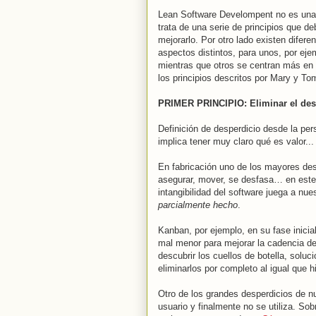
Lean Software Develompent no es una m
trata de una serie de principios que de
mejorarlo. Por otro lado existen dife
aspectos distintos, para unos, por eje
mientras que otros se centran más en e
los principios descritos por Mary y T
PRIMER PRINCIPIO: Eliminar el des
Definición de desperdicio desde la pe
implica tener muy claro qué es valor...
En fabricación uno de los mayores des
asegurar, mover, se desfasa… en este 
intangibilidad del software juega a nu
parcialmente hecho
.
Kanban, por ejemplo, en su fase inici
mal menor para mejorar la cadencia del
descubrir los cuellos de botella, soluc
eliminarlos por completo al igual que 
Otro de los grandes desperdicios de nu
usuario y finalmente no se utiliza. Sob