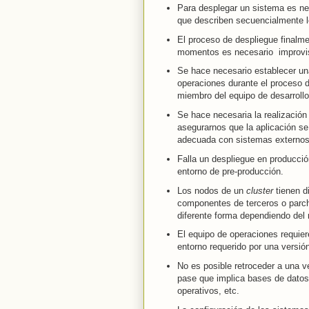
Para desplegar un sistema es ne
que describen secuencialmente l
El proceso de despliegue finalmen
momentos es necesario improvis
Se hace necesario establecer una
operaciones durante el proceso 
miembro del equipo de desarrollo
Se hace necesaria la realizació
asegurarnos que la aplicación se
adecuada con sistemas externos
Falla un despliegue en producci
entorno de pre-producción.
Los nodos de un
cluster
tienen d
componentes de terceros o parch
diferente forma dependiendo del 
El equipo de operaciones requier
entorno requerido por una versió
No es posible retroceder a una v
pase que implica bases de datos
operativos, etc.