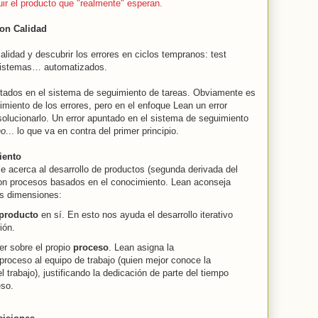
ir el producto que "realmente" esperan.
on Calidad
alidad y descubrir los errores en ciclos tempranos: test
e sistemas… automatizados.
ntados en el sistema de seguimiento de tareas. Obviamente es
guimiento de los errores, pero en el enfoque Lean un error
solucionarlo. Un error apuntado en el sistema de seguimiento
ho
... lo que va en contra del primer principio.
iento
se acerca al desarrollo de productos (segunda derivada del
n procesos basados en el conocimiento. Lean aconseja
os dimensiones:
producto
en sí. En esto nos ayuda el desarrollo iterativo
ción.
er sobre el propio
proceso
. Lean asigna la
 proceso al equipo de trabajo (quien mejor conoce la
l trabajo), justificando la dedicación de parte del tiempo
eso.