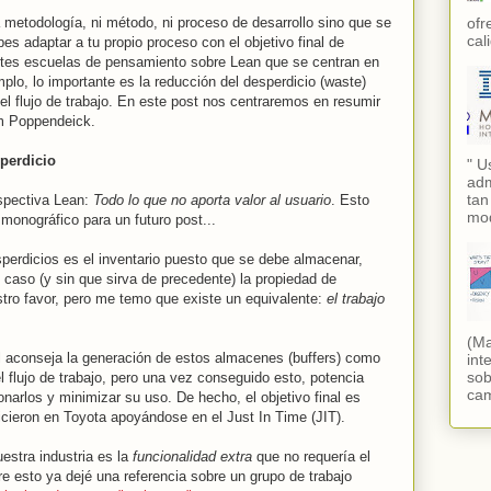
ofr
etodología, ni método, ni proceso de desarrollo sino que se
cal
bes adaptar a tu propio proceso con el objetivo final de
rentes escuelas de pensamiento sobre Lean que se centran en
mplo, lo importante es la reducción del desperdicio (waste)
l flujo de trabajo. En este post nos centraremos en resumir
om Poppendeick.
perdicio
" U
adm
tan
rspectiva Lean:
Todo lo que no aporta valor al usuario
. Esto
mod
 monográfico para un futuro post...
perdicios es el inventario puesto que se debe almacenar,
caso (y sin que sirva de precedente) la propiedad de
estro favor, pero me temo que existe un equivalente:
el trabajo
(Ma
al aconseja la generación de estos almacenes (buffers) como
int
sob
 flujo de trabajo, pero una vez conseguido esto, potencia
cam
ionarlos y minimizar su uso. De hecho, el objetivo final es
hicieron en Toyota apoyándose en el Just In Time (JIT).
estra industria es la
funcionalidad extra
que no requería el
re esto ya dejé una referencia sobre un grupo de trabajo