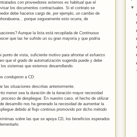
ntratados con proveedores externos es habitual que el
▼
isar los documentos contractuales. Si el contrato se
veedor debe hacerse cargo de, por ejemplo, un cambio de
horabuena... porque seguramente esto ocurra, de
uaciones? Aunque la lista está recopilada de
Continuous
ocer que las he sufrido un su gran mayoría y que podría
 punto de vista, suficiente motivo para afrontar el esfuerzo
laro que el grado de automatización sugerida puede y debe
e los sistemas que estemos desarrollando.
os condujeron a CD:
r las situaciones descritas anteriormente.
nto menor sea la duración de la iteración mayor necesidad
 proceso de despliegue. En nuestro caso, el hecho de utilizar
 de desarrollo nos ha generado la necesidad de aumentar la
spliegue debido al flujo continuo promovido por dicho método
mínimas sobre las que se apoya CD, los beneficios esperados
lementarlo.