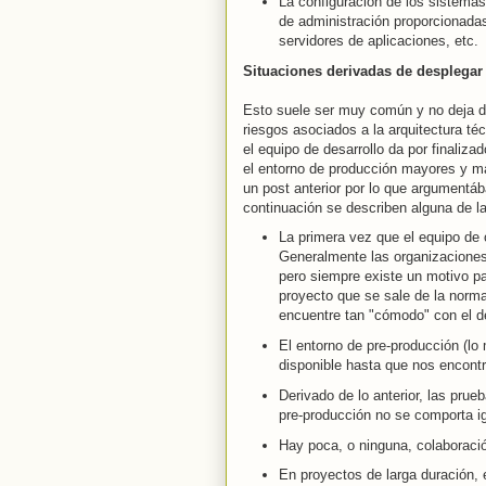
La configuración de los sistema
de administración proporcionada
servidores de aplicaciones, etc.
Situaciones derivadas de desplegar 
Esto suele ser muy común y no deja d
riesgos asociados a la arquitectura té
el equipo de desarrollo da por finali
el entorno de producción mayores y m
un post anterior por lo que argument
continuación se describen alguna de 
La primera vez que el equipo de 
Generalmente las organizaciones
pero siempre existe un motivo pa
proyecto que se sale de la norm
encuentre tan "cómodo" con el d
El entorno de pre-producción (l
disponible hasta que nos encont
Derivado de lo anterior, las prue
pre-producción no se comporta i
Hay poca, o ninguna, colaboració
En proyectos de larga duración, 