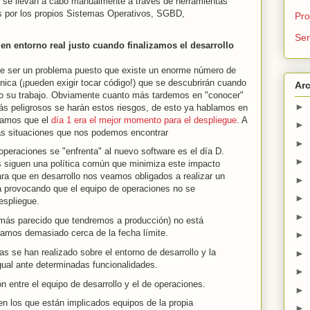
s se llevan a cabo manualmente a través de herramientas
s por los propios Sistemas Operativos, SGBD,
Pro
Ser
en entorno real justo cuando finalizamos el desarrollo
e ser un problema puesto que existe un enorme número de
cnica (¡pueden exigir tocar código!) que se descubrirán cuando
Arc
zado su trabajo. Obviamente cuanto más tardemos en "conocer"
►
ás peligrosos se harán estos riesgos, de esto ya hablamos en
ábamos que el
día 1 era el mejor momento para el despliegue
. A
►
las situaciones que nos podemos encontrar
►
operaciones se "enfrenta" al nuevo software es el día D.
►
 siguen una política común que minimiza este impacto
ra que en desarrollo nos veamos obligados a realizar un
►
a provocando que el equipo de operaciones no se
►
espliegue.
►
o más parecido que tendremos a producción) no está
ramos demasiado cerca de la fecha límite.
►
bas se han realizado sobre el entorno de desarrollo y la
►
gual ante determinadas funcionalidades.
►
n entre el equipo de desarrollo y el de operaciones.
►
en los que están implicados equipos de la propia
►