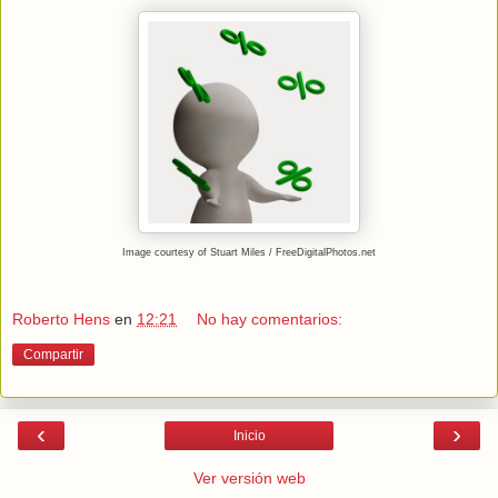
Image courtesy of Stuart Miles / FreeDigitalPhotos.net
Roberto Hens
en
12:21
No hay comentarios:
Compartir
‹
›
Inicio
Ver versión web